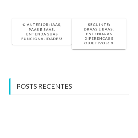
POST
POST
ANTERIOR:
IAAS,
SEGUINTE:
ANTERIOR:
SEGUINTE:
DRAAS E BAAS:
PAAS E SAAS.
ENTENDA AS
ENTENDA SUAS
DIFERENÇAS E
FUNCIONALIDADES!
OBJETIVOS!
POSTS RECENTES
DRaaS e BaaS: Entenda as diferenças e objetivos!
Computação em nuvem e suas vantagens
competitivas
IaaS, PaaS e SaaS. Entenda suas funcionalidades!