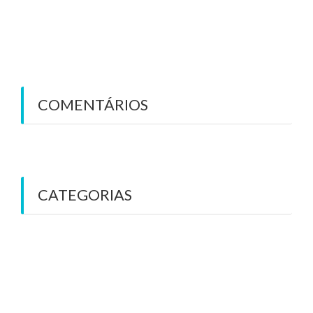
IaaS — Infrastructure as a Service
SaaS – Software as a Service
COMENTÁRIOS
CATEGORIAS
BaaS
Cloud Computing
DRaaS
IaaS