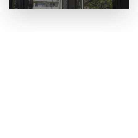
Conheça nossos
parceiros!
Contamos com a confiança e parceria de
empresas líderes em tecnologia para
entregar sempre as melhores soluções
aos nossos clientes.